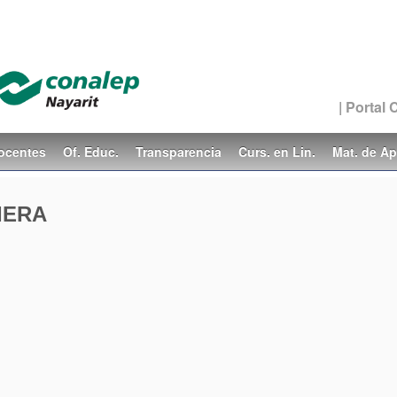
| Portal
ocentes
Of. Educ.
Transparencia
Curs. en Lin.
Mat. de Ap
IERA