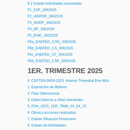
8.1 Estado Actividades acumulado
F1_ESF_3062026
F2_IADPOP_3062026
F3_IAODF_3062026
F4_BP_3062026
F5_EAID_3062026
F6a_EAEPED_COG_3062026
F6b_EAEPED_CA_3062026
F6c_EAEPED_CF_3062026
F6d_EAEPED_CSP_3062026
1ER. TRIMESTRE 2025
0. CEPTEN-0659-2025 Avance Trimestral Ene-Mzo
1. Exposición de Motivos
2. Flujo Operacional
4. Datos básicos y cifras relevantes
5. POA_2025_1ER_TRIM_03_04_25
6. Obras y acciones realizadas
7. Estado Situacion Financiera
8. Estado de Actividades