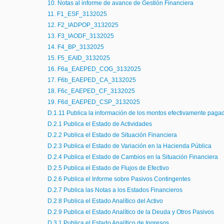
10. Notas al informe de avance de Gestión Financiera
11. F1_ESF_3132025
12. F2_IADPOP_3132025
13. F3_IAODF_3132025
14. F4_BP_3132025
15. F5_EAID_3132025
16. F6a_EAEPED_COG_3132025
17. F6b_EAEPED_CA_3132025
18. F6c_EAEPED_CF_3132025
19. F6d_EAEPED_CSP_3132025
D.1.11 Publica la información de los montos efectivamente paga
D.2.1 Publica el Estado de Actividades
D.2.2 Publica el Estado de Situación Financiera
D.2.3 Publica el Estado de Variación en la Hacienda Pública
D.2.4 Publica el Estado de Cambios en la Situación Financiera
D.2.5 Publica el Estado de Flujos de Efectivo
D.2.6 Publica el Informe sobre Pasivos Contingentes
D.2.7 Publica las Notas a los Estados Financieros
D.2.8 Publica el Estado Analítico del Activo
D.2.9 Publica el Estado Analítico de la Deuda y Otros Pasivos
D.3.1 Publica el Estado Analítico de Ingresos