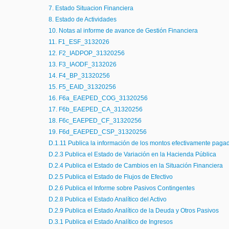
7. Estado Situacion Financiera
8. Estado de Actividades
10. Notas al informe de avance de Gestión Financiera
11. F1_ESF_3132026
12. F2_IADPOP_31320256
13. F3_IAODF_3132026
14. F4_BP_31320256
15. F5_EAID_31320256
16. F6a_EAEPED_COG_31320256
17. F6b_EAEPED_CA_31320256
18. F6c_EAEPED_CF_31320256
19. F6d_EAEPED_CSP_31320256
D.1.11 Publica la información de los montos efectivamente paga
D.2.3 Publica el Estado de Variación en la Hacienda Pública
D.2.4 Publica el Estado de Cambios en la Situación Financiera
D.2.5 Publica el Estado de Flujos de Efectivo
D.2.6 Publica el Informe sobre Pasivos Contingentes
D.2.8 Publica el Estado Analítico del Activo
D.2.9 Publica el Estado Analítico de la Deuda y Otros Pasivos
D.3.1 Publica el Estado Analítico de Ingresos