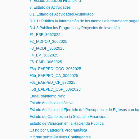
7. Estado Situación Financiera
8. Estado de Actividades
8.1. Estado de Actividades Acumulado
D.1.11 Publica la información de los montos efectivamente paga
D.4.3 Publica los Programas y Proyectos de Inversión
F1_ESF_3062025
F2_IADPOP_3062025
F3_IAODF_3062025
F4_BP_3062025
F5_EAID_3062025
F6a_EAEPED_COG_3062025
F6b_EAEPED_CA_3062025
F6c_EAEPED_CF_972025
F6d_EAEPED_CSP_3062025
Endeudamiento Neto
Estado Analítico del Activo
Estado Analítico del Ejercicio del Presupuesto de Egresos con b
Estado de Cambios en la Situación Financiera
Estado de Variación en la Hacienda Pública
Gasto por Categoría Programática
Informe sobre Pasivos Contingentes